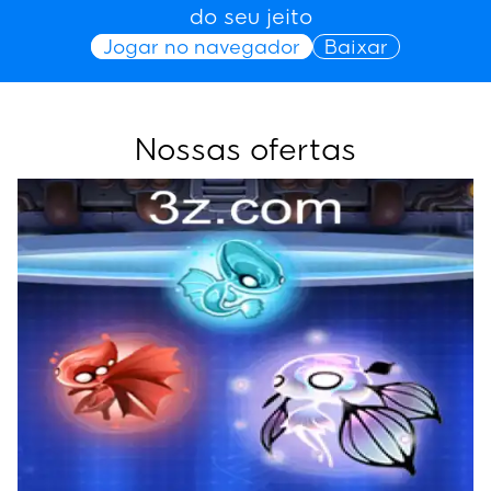
do seu jeito
Jogar no navegador
Baixar
Nossas ofertas