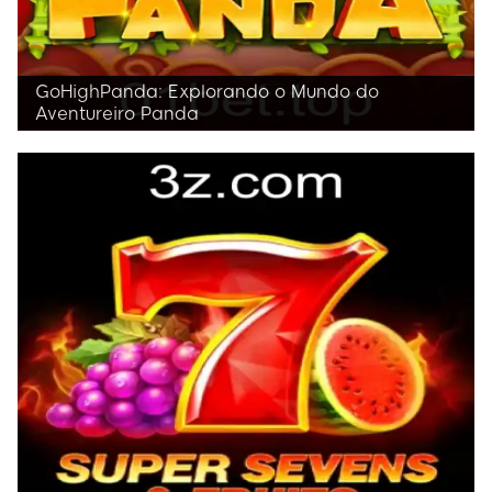
GoHighPanda: Explorando o Mundo do
Aventureiro Panda
Descubra o envolvente universo de
GoHighPanda, um emocionante jogo de
estratégia protagonizado por um destemido
panda aventureiro.