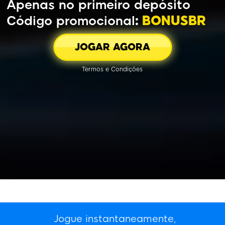
Apenas no primeiro depósito
Código promocional
:
BONUSBR
JOGAR AGORA
Termos e Condições
Jogue instantaneamente,