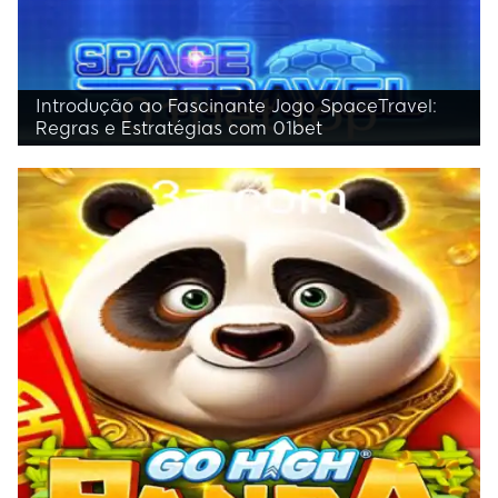
Introdução ao Fascinante Jogo SpaceTravel:
Regras e Estratégias com 01bet
Descubra o emocionante mundo de
SpaceTravel, um jogo intergaláctico que
oferece aventuras épicas enquanto
exploramos regras, estratégias e a conexão
com a palavra-chave 01bet.