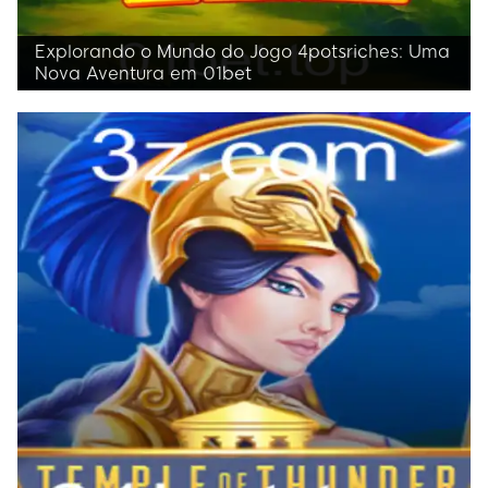
Explorando o Mundo do Jogo 4potsriches: Uma
Nova Aventura em 01bet
Descubra tudo sobre o emocionante jogo
4potsriches, suas regras e mecânicas, e como
ele se encaixa no universo dinâmico do site de
apostas 01bet.