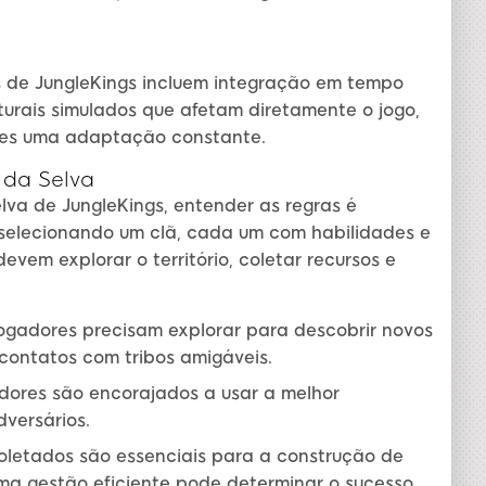
s de JungleKings incluem integração em tempo
turais simulados que afetam diretamente o jogo,
ores uma adaptação constante.
 da Selva
lva de JungleKings, entender as regras é
selecionando um clã, cada um com habilidades e
evem explorar o território, coletar recursos e
ogadores precisam explorar para descobrir novos
 contatos com tribos amigáveis.
adores são encorajados a usar a melhor
versários.
oletados são essenciais para a construção de
ma gestão eficiente pode determinar o sucesso