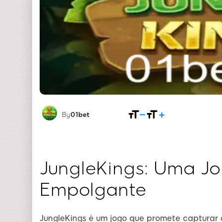
By
01bet
JungleKings: Uma J
Empolgante
JungleKings é um jogo que promete capturar