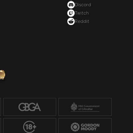
Discord
Twitch
Reddit