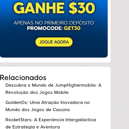
Relacionados
Descubra o Mundo de JumpHighermobile: A
Revolução dos Jogos Mobile
GoldenOx: Uma Atração Inovadora no
Mundo dos Jogos de Cassino
RocketStars: A Experiência Intergaláctica
de Estratégia e Aventura