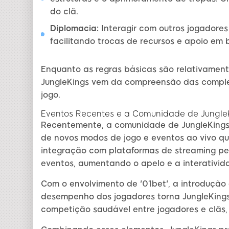
do clã.
Diplomacia:
Interagir com outros jogadores
facilitando trocas de recursos e apoio em 
Enquanto as regras básicas são relativament
JungleKings vem da compreensão das complex
jogo.
Eventos Recentes e a Comunidade de Jungle
Recentemente, a comunidade de JungleKings
de novos modos de jogo e eventos ao vivo qu
integração com plataformas de streaming p
eventos, aumentando o apelo e a interativid
Com o envolvimento de '01bet', a introdução 
desempenho dos jogadores torna JungleKings
competição saudável entre jogadores e clãs,