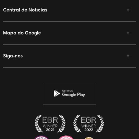
Central de Notícias
Mapa do Google
Siga-nos
Facebook
Twitter
YouTube
Instagram
Discord
Twitch
Reddit