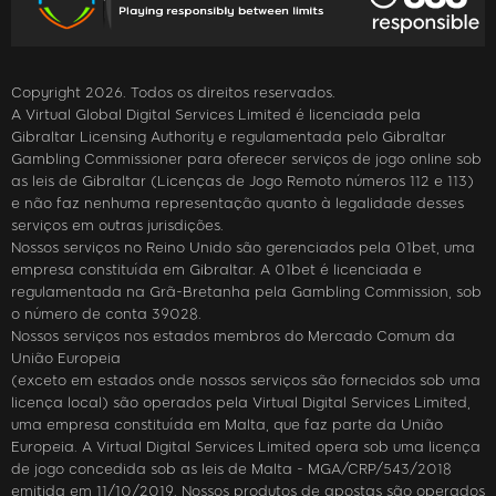
Copyright 2026. Todos os direitos reservados.
A Virtual Global Digital Services Limited é licenciada pela
Gibraltar Licensing Authority e regulamentada pelo Gibraltar
Gambling Commissioner para oferecer serviços de jogo online sob
as leis de Gibraltar (Licenças de Jogo Remoto números 112 e 113)
e não faz nenhuma representação quanto à legalidade desses
serviços em outras jurisdições.
Nossos serviços no Reino Unido são gerenciados pela 01bet, uma
empresa constituída em Gibraltar. A 01bet é licenciada e
regulamentada na Grã-Bretanha pela Gambling Commission, sob
o número de conta 39028.
Nossos serviços nos estados membros do Mercado Comum da
União Europeia
(exceto em estados onde nossos serviços são fornecidos sob uma
licença local) são operados pela Virtual Digital Services Limited,
uma empresa constituída em Malta, que faz parte da União
Europeia. A Virtual Digital Services Limited opera sob uma licença
de jogo concedida sob as leis de Malta - MGA/CRP/543/2018
emitida em 11/10/2019. Nossos produtos de apostas são operados