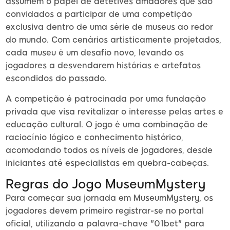
assumem o papel de detetives amadores que são
convidados a participar de uma competição
exclusiva dentro de uma série de museus ao redor
do mundo. Com cenários artisticamente projetados,
cada museu é um desafio novo, levando os
jogadores a desvendarem histórias e artefatos
escondidos do passado.
A competição é patrocinada por uma fundação
privada que visa revitalizar o interesse pelas artes e
educação cultural. O jogo é uma combinação de
raciocínio lógico e conhecimento histórico,
acomodando todos os níveis de jogadores, desde
iniciantes até especialistas em quebra-cabeças.
Regras do Jogo MuseumMystery
Para começar sua jornada em MuseumMystery, os
jogadores devem primeiro registrar-se no portal
oficial, utilizando a palavra-chave "01bet" para