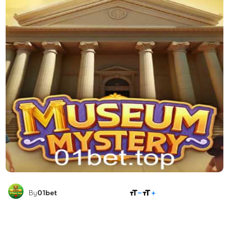
COMPARTILHAR
By
01bet