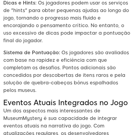
Dicas e Hints:
Os jogadores podem usar os serviços
de "hints" para obter pequenas ajudas ao longo do
jogo, tornando o progresso mais fluido e
encorajando o pensamento crítico. No entanto, o
uso excessivo de dicas pode impactar a pontuação
final do jogador.
Sistema de Pontuação:
Os jogadores são avaliados
com base na rapidez e eficiência com que
completam os desafios. Pontos adicionais são
concedidos por descobertas de itens raros e pela
solução de quebra-cabeças bônus espalhados
pelos museus.
Eventos Atuais Integrados no Jogo
Um dos aspectos mais interessantes de
MuseumMystery é sua capacidade de integrar
eventos atuais na narrativa do jogo. Com
atualizações regulares, os desenvolvedores