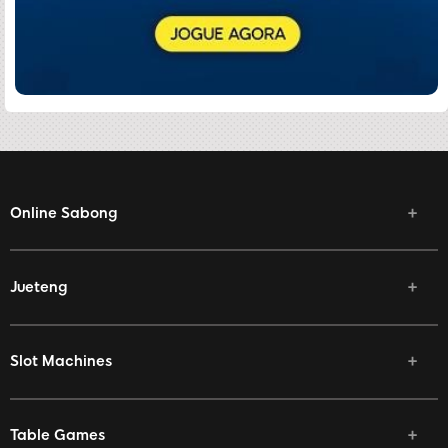
Online Sabong
Jueteng
Slot Machines
Table Games