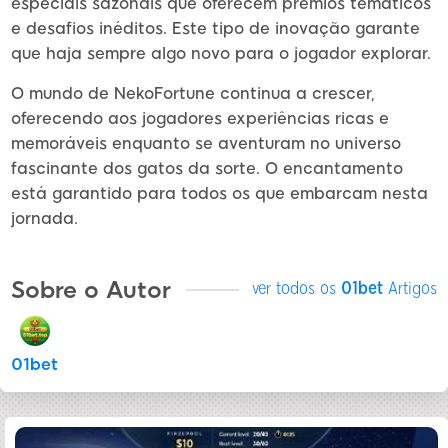
especiais sazonais que oferecem prêmios temáticos
e desafios inéditos. Este tipo de inovação garante
que haja sempre algo novo para o jogador explorar.
O mundo de NekoFortune continua a crescer,
oferecendo aos jogadores experiências ricas e
memoráveis enquanto se aventuram no universo
fascinante dos gatos da sorte. O encantamento
está garantido para todos os que embarcam nesta
jornada.
Sobre o Autor
ver todos os
01bet
Artigos
01bet