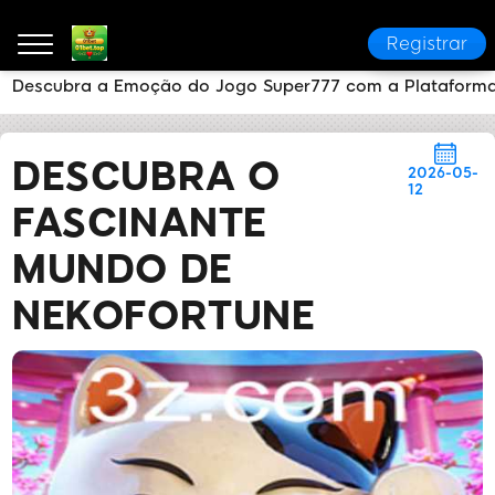
Registrar
Descubra a Emoção do Jogo Super777 com a Plataforma
01bet
Central de Notícias
Descubra o Fascinante
DESCUBRA O
2026-05-
12
FASCINANTE
MUNDO DE
NEKOFORTUNE