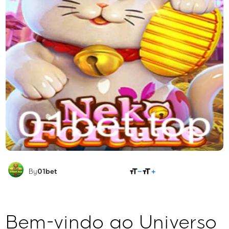
COMPARTILHAR
By
01bet
Bem-vindo ao Universo