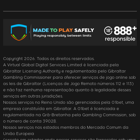
Copyright 2026. Todos os direitos reservados.
A Virtual Global Digital Services Limited é licenciada pela
Gibraltar Licensing Authority e regulamentada pelo Gibraltar
Gambling Commissioner para oferecer serviços de jogo online sob
as leis de Gibraltar (Licenças de Jogo Remoto números 112 e 113)
e não faz nenhuma representação quanto à legalidade desses
serviços em outras jurisdições.
Nossos serviços no Reino Unido são gerenciados pela 01bet, uma
empresa constituída em Gibraltar. A 01bet é licenciada e
regulamentada na Grã-Bretanha pela Gambling Commission, sob
o número de conta 39028.
Nossos serviços nos estados membros do Mercado Comum da
União Europeia
(exceto em estados onde nossos serviços são fornecidos sob uma