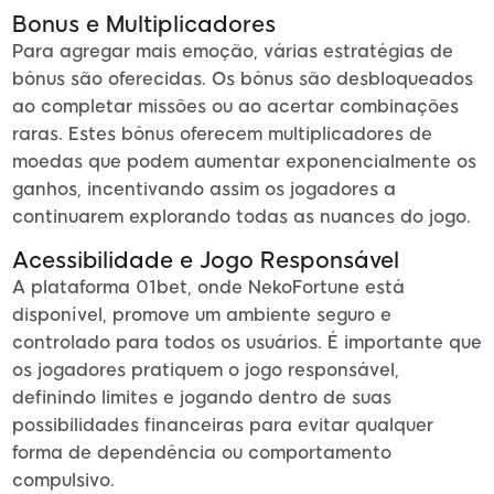
Bonus e Multiplicadores
Para agregar mais emoção, várias estratégias de
bônus são oferecidas. Os bônus são desbloqueados
ao completar missões ou ao acertar combinações
raras. Estes bônus oferecem multiplicadores de
moedas que podem aumentar exponencialmente os
ganhos, incentivando assim os jogadores a
continuarem explorando todas as nuances do jogo.
Acessibilidade e Jogo Responsável
A plataforma 01bet, onde NekoFortune está
disponível, promove um ambiente seguro e
controlado para todos os usuários. É importante que
os jogadores pratiquem o jogo responsável,
definindo limites e jogando dentro de suas
possibilidades financeiras para evitar qualquer
forma de dependência ou comportamento
compulsivo.