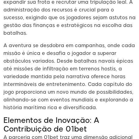
expandir sua frota e recrutar uma tripulação leal. A
administração dos recursos é crucial para o
sucesso, exigindo que os jogadores sejam astutos na
gestão das finanças e estratégicos na escolha das
batalhas.
A aventura se desdobra em campanhas, onde cada
missão é única e desafia o jogador a superar
obstáculos variados. Desde batalhas navais épicas
até missões de infiltração em terrenos hostis, a
variedade mantida pela narrativa oferece horas
intermináveis de entretenimento. Cada capítulo do
jogo proporciona um novo mundo de possibilidades,
alinhando-se com eventos mundiais e explorando a
história marítima rica e diversificada.
Elementos de Inovação: A
Contribuição de 01bet
A parceria com 01bet traz uma dimensão adicional