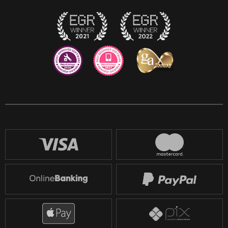
Twitch
Reddit