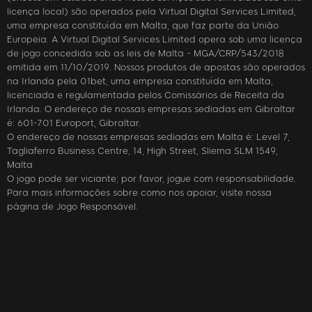
licença local) são operados pela Virtual Digital Services Limited,
uma empresa constituída em Malta, que faz parte da União
Europeia. A Virtual Digital Services Limited opera sob uma licença
de jogo concedida sob as leis de Malta - MGA/CRP/543/2018
emitida em 11/10/2019. Nossos produtos de apostas são operados
na Irlanda pela 01bet, uma empresa constituída em Malta,
licenciada e regulamentada pelos Comissários de Receita da
Irlanda. O endereço de nossas empresas sediadas em Gibraltar
é: 601-701 Europort, Gibraltar.
O endereço de nossas empresas sediadas em Malta é: Level 7,
Tagliaferro Business Centre, 14, High Street, Sliema SLM 1549,
Malta
O jogo pode ser viciante; por favor, jogue com responsabilidade.
Para mais informações sobre como nos apoiar, visite nossa
página de Jogo Responsável.