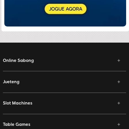
Online Sabong
Jueteng
Slot Machines
Table Games