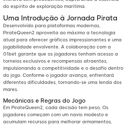
do espírito de exploração marítima.
Uma Introdução à Jornada Pirata
Desenvolvido para plataformas modernas,
PirateQueen2 aproveita ao máximo a tecnologia
atual para oferecer gráficos impressionantes e uma
jogabilidade envolvente. A colaboração com a
01bet garante que os jogadores tenham acesso a
torneios exclusivos e recompensas atraentes,
impulsionando a competitividade e o desafio dentro
do jogo. Conforme o jogador avança, enfrentará
diferentes dificuldades, tornando-se uma lenda dos
mares.
Mecânicas e Regras do Jogo
Em PirateQueen2, cada decisão tem peso. Os
jogadores começam com um navio modesto e
acumulam recursos para melhorar armamentos,