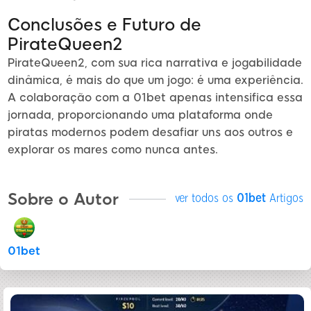
Conclusões e Futuro de
PirateQueen2
PirateQueen2, com sua rica narrativa e jogabilidade
dinâmica, é mais do que um jogo: é uma experiência.
A colaboração com a 01bet apenas intensifica essa
jornada, proporcionando uma plataforma onde
piratas modernos podem desafiar uns aos outros e
explorar os mares como nunca antes.
Sobre o Autor
ver todos os
01bet
Artigos
01bet