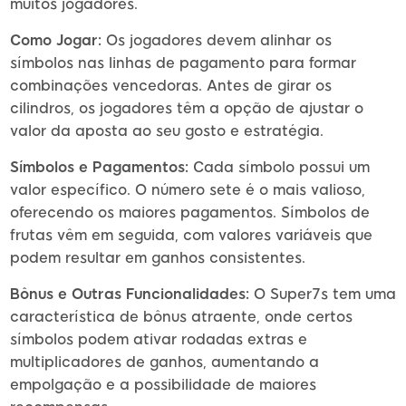
muitos jogadores.
Como Jogar:
Os jogadores devem alinhar os
símbolos nas linhas de pagamento para formar
combinações vencedoras. Antes de girar os
cilindros, os jogadores têm a opção de ajustar o
valor da aposta ao seu gosto e estratégia.
Símbolos e Pagamentos:
Cada símbolo possui um
valor específico. O número sete é o mais valioso,
oferecendo os maiores pagamentos. Símbolos de
frutas vêm em seguida, com valores variáveis que
podem resultar em ganhos consistentes.
Bônus e Outras Funcionalidades:
O Super7s tem uma
característica de bônus atraente, onde certos
símbolos podem ativar rodadas extras e
multiplicadores de ganhos, aumentando a
empolgação e a possibilidade de maiores