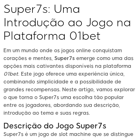
Super7s: Uma
Introdução ao Jogo na
Plataforma 01bet
Em um mundo onde os jogos online conquistam
corações e mentes,
Super7s
emerge como uma das
opções mais cativantes disponíveis na plataforma
01bet
. Este jogo oferece uma experiência única,
combinando simplicidade e a possibilidade de
grandes recompensas. Neste artigo, vamos explorar
o que torna o Super7s uma escolha tão popular
entre os jogadores, abordando sua descrição,
introdução ao tema e suas regras.
Descrição do Jogo Super7s
Super7s é um jogo de slot machine que se distingue