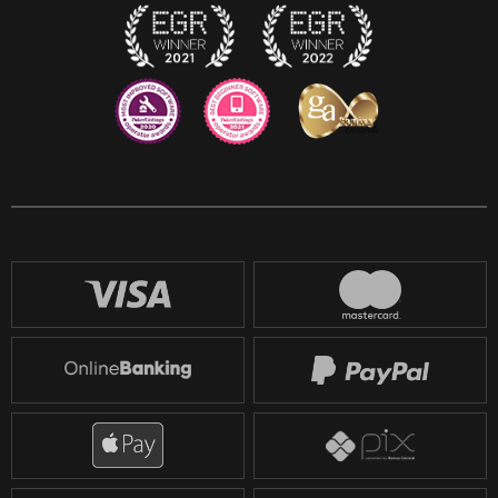
Reddit