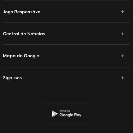
Jogo Responsável
Central de Notícias
Mapa do Google
Siga-nos
Facebook
Twitter
YouTube
Instagram
Discord
Twitch