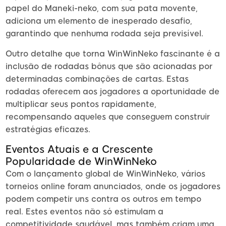
papel do Maneki-neko, com sua pata movente,
adiciona um elemento de inesperado desafio,
garantindo que nenhuma rodada seja previsível.
Outro detalhe que torna WinWinNeko fascinante é a
inclusão de rodadas bônus que são acionadas por
determinadas combinações de cartas. Estas
rodadas oferecem aos jogadores a oportunidade de
multiplicar seus pontos rapidamente,
recompensando aqueles que conseguem construir
estratégias eficazes.
Eventos Atuais e a Crescente
Popularidade de WinWinNeko
Com o lançamento global de WinWinNeko, vários
torneios online foram anunciados, onde os jogadores
podem competir uns contra os outros em tempo
real. Estes eventos não só estimulam a
competitividade saudável, mas também criam uma