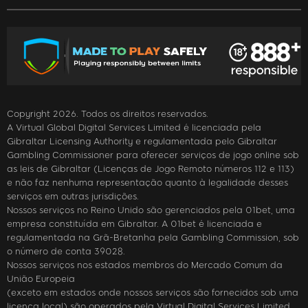
Copyright 2026. Todos os direitos reservados.
A Virtual Global Digital Services Limited é licenciada pela
Gibraltar Licensing Authority e regulamentada pelo Gibraltar
Gambling Commissioner para oferecer serviços de jogo online sob
as leis de Gibraltar (Licenças de Jogo Remoto números 112 e 113)
e não faz nenhuma representação quanto à legalidade desses
serviços em outras jurisdições.
Nossos serviços no Reino Unido são gerenciados pela 01bet, uma
empresa constituída em Gibraltar. A 01bet é licenciada e
regulamentada na Grã-Bretanha pela Gambling Commission, sob
o número de conta 39028.
Nossos serviços nos estados membros do Mercado Comum da
União Europeia
(exceto em estados onde nossos serviços são fornecidos sob uma
licença local) são operados pela Virtual Digital Services Limited,