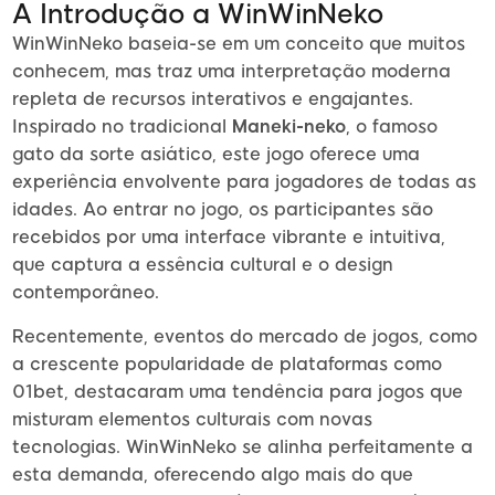
A Introdução a WinWinNeko
WinWinNeko baseia-se em um conceito que muitos
conhecem, mas traz uma interpretação moderna
repleta de recursos interativos e engajantes.
Inspirado no tradicional
Maneki-neko
, o famoso
gato da sorte asiático, este jogo oferece uma
experiência envolvente para jogadores de todas as
idades. Ao entrar no jogo, os participantes são
recebidos por uma interface vibrante e intuitiva,
que captura a essência cultural e o design
contemporâneo.
Recentemente, eventos do mercado de jogos, como
a crescente popularidade de plataformas como
01bet, destacaram uma tendência para jogos que
misturam elementos culturais com novas
tecnologias. WinWinNeko se alinha perfeitamente a
esta demanda, oferecendo algo mais do que