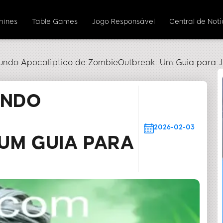
hines
Table Games
Jogo Responsável
Central de Notí
undo Apocalíptico de ZombieOutbreak: Um Guia para 
UNDO
2026-02-03
UM GUIA PARA