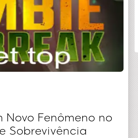
COMPARTILHAR
m Novo Fenômeno no
 Sobrevivência