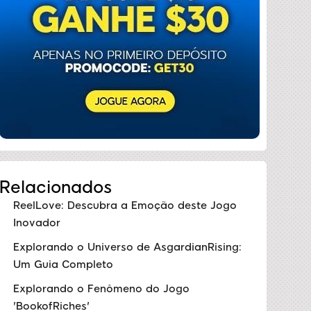
Relacionados
ReelLove: Descubra a Emoção deste Jogo
Inovador
Explorando o Universo de AsgardianRising:
Um Guia Completo
Explorando o Fenômeno do Jogo
'BookofRiches'