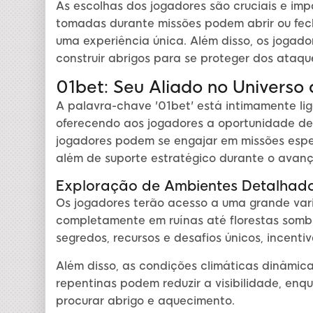
As escolhas dos jogadores são cruciais e im
tomadas durante missões podem abrir ou fech
uma experiência única. Além disso, os jogado
construir abrigos para se proteger dos ataqu
01bet: Seu Aliado no Univers
A palavra-chave '01bet' está intimamente l
oferecendo aos jogadores a oportunidade de
jogadores podem se engajar em missões espec
além de suporte estratégico durante o avanç
Exploração de Ambientes Detalhad
Os jogadores terão acesso a uma grande va
completamente em ruínas até florestas sombr
segredos, recursos e desafios únicos, incent
Além disso, as condições climáticas dinâmic
repentinas podem reduzir a visibilidade, en
procurar abrigo e aquecimento.