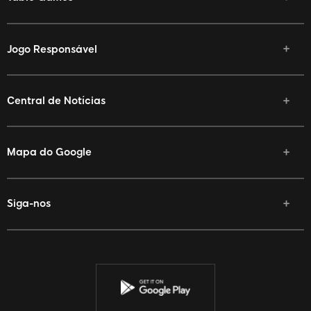
Jogo Responsável
Central de Notícias
Mapa do Google
Siga-nos
Facebook
Twitter
YouTube
Instagram
Discord