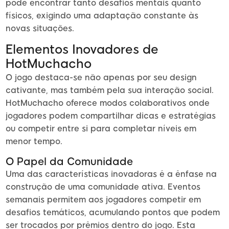
pode encontrar tanto desafios mentais quanto
físicos, exigindo uma adaptação constante às
novas situações.
Elementos Inovadores de
HotMuchacho
O jogo destaca-se não apenas por seu design
cativante, mas também pela sua interação social.
HotMuchacho oferece modos colaborativos onde
jogadores podem compartilhar dicas e estratégias
ou competir entre si para completar níveis em
menor tempo.
O Papel da Comunidade
Uma das características inovadoras é a ênfase na
construção de uma comunidade ativa. Eventos
semanais permitem aos jogadores competir em
desafios temáticos, acumulando pontos que podem
ser trocados por prêmios dentro do jogo. Esta