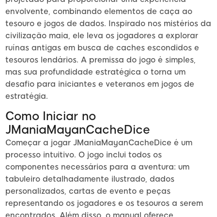
envolvente, combinando elementos de caça ao
tesouro e jogos de dados. Inspirado nos mistérios da
civilização maia, ele leva os jogadores a explorar
ruínas antigas em busca de caches escondidos e
tesouros lendários. A premissa do jogo é simples,
mas sua profundidade estratégica o torna um
desafio para iniciantes e veteranos em jogos de
estratégia.
Como Iniciar no
JManiaMayanCacheDice
Começar a jogar JManiaMayanCacheDice é um
processo intuitivo. O jogo inclui todos os
componentes necessários para a aventura: um
tabuleiro detalhadamente ilustrado, dados
personalizados, cartas de evento e peças
representando os jogadores e os tesouros a serem
encontrados. Além disso, o manual oferece