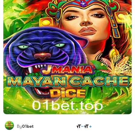
COMPARTILHAR
By
01bet