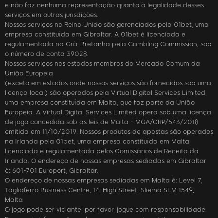
e não faz nenhuma representação quanto à legalidade desses
serviços em outras jurisdições.
Nossos serviços no Reino Unido são gerenciados pela 01bet, uma
empresa constituída em Gibraltar. A 01bet é licenciada e
regulamentada na Grã-Bretanha pela Gambling Commission, sob
o número de conta 39028.
Nossos serviços nos estados membros do Mercado Comum da
União Europeia
(exceto em estados onde nossos serviços são fornecidos sob uma
licença local) são operados pela Virtual Digital Services Limited,
uma empresa constituída em Malta, que faz parte da União
Europeia. A Virtual Digital Services Limited opera sob uma licença
de jogo concedida sob as leis de Malta - MGA/CRP/543/2018
emitida em 11/10/2019. Nossos produtos de apostas são operados
na Irlanda pela 01bet, uma empresa constituída em Malta,
licenciada e regulamentada pelos Comissários de Receita da
Irlanda. O endereço de nossas empresas sediadas em Gibraltar
é: 601-701 Europort, Gibraltar.
O endereço de nossas empresas sediadas em Malta é: Level 7,
Tagliaferro Business Centre, 14, High Street, Sliema SLM 1549,
Malta
O jogo pode ser viciante; por favor, jogue com responsabilidade.