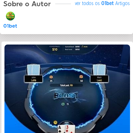
Sobre o Autor
ver todos os
01bet
Artigos
01bet